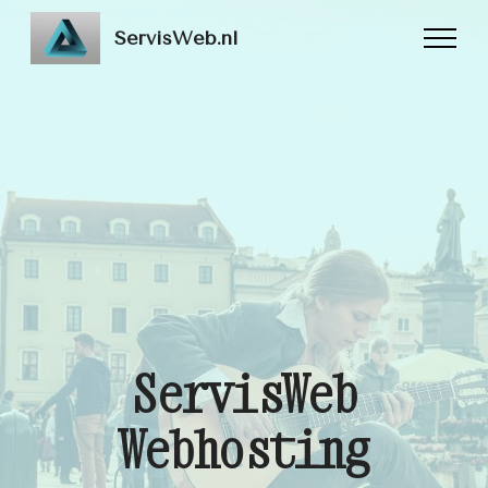
ServisWeb.nl
ServisWeb
Webhosting